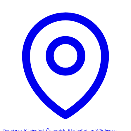
Domgasse, Klagenfurt, Österreich, Klagenfurt am Wörthersee