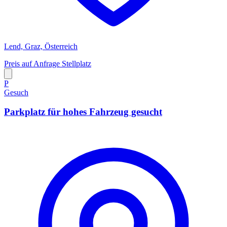
Lend, Graz, Österreich
Preis auf Anfrage
Stellplatz
P
Gesuch
Parkplatz für hohes Fahrzeug gesucht