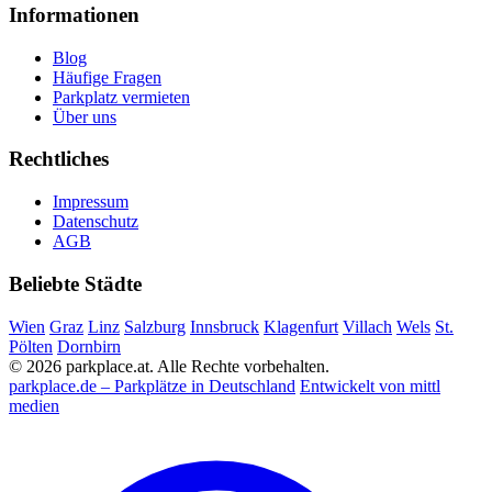
Informationen
Blog
Häufige Fragen
Parkplatz vermieten
Über uns
Rechtliches
Impressum
Datenschutz
AGB
Beliebte Städte
Wien
Graz
Linz
Salzburg
Innsbruck
Klagenfurt
Villach
Wels
St.
Pölten
Dornbirn
© 2026 parkplace.at. Alle Rechte vorbehalten.
parkplace.de – Parkplätze in Deutschland
Entwickelt von mittl
medien