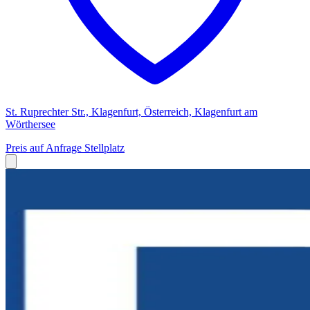
St. Ruprechter Str., Klagenfurt, Österreich, Klagenfurt am
Wörthersee
Preis auf Anfrage
Stellplatz