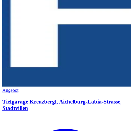
Angebot
Tiefgarage Kreuzbergl, Aichelburg-Labia-Strasse,
Stadtvillen