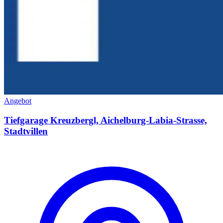
Angebot
Tiefgarage Kreuzbergl, Aichelburg-Labia-Strasse,
Stadtvillen