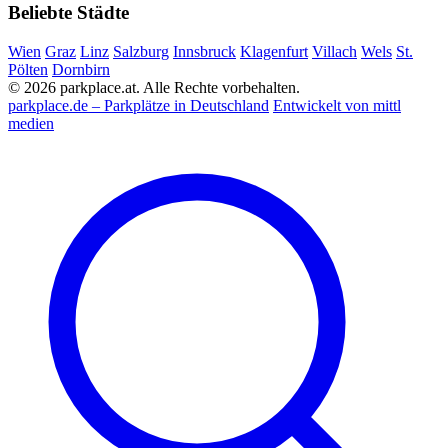
Beliebte Städte
Wien
Graz
Linz
Salzburg
Innsbruck
Klagenfurt
Villach
Wels
St.
Pölten
Dornbirn
© 2026 parkplace.at. Alle Rechte vorbehalten.
parkplace.de – Parkplätze in Deutschland
Entwickelt von mittl
medien