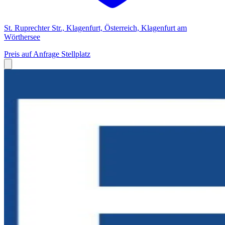
St. Ruprechter Str., Klagenfurt, Österreich, Klagenfurt am
Wörthersee
Preis auf Anfrage
Stellplatz