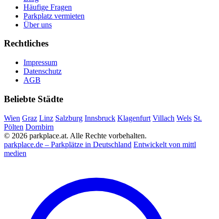
Häufige Fragen
Parkplatz vermieten
Über uns
Rechtliches
Impressum
Datenschutz
AGB
Beliebte Städte
Wien
Graz
Linz
Salzburg
Innsbruck
Klagenfurt
Villach
Wels
St.
Pölten
Dornbirn
© 2026 parkplace.at. Alle Rechte vorbehalten.
parkplace.de – Parkplätze in Deutschland
Entwickelt von mittl
medien