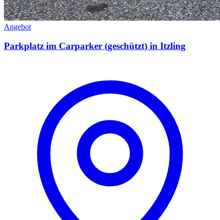
Angebot
Parkplatz im Carparker (geschützt) in Itzling