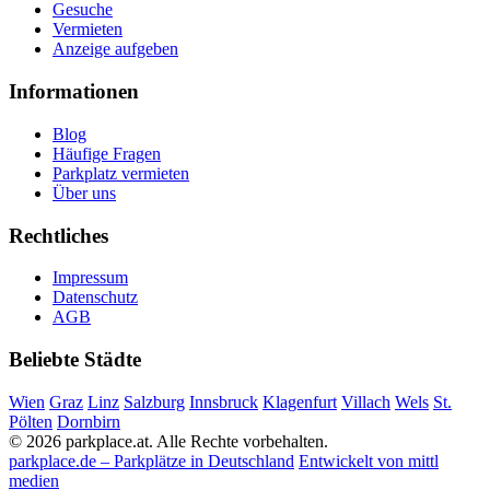
Gesuche
Vermieten
Anzeige aufgeben
Informationen
Blog
Häufige Fragen
Parkplatz vermieten
Über uns
Rechtliches
Impressum
Datenschutz
AGB
Beliebte Städte
Wien
Graz
Linz
Salzburg
Innsbruck
Klagenfurt
Villach
Wels
St.
Pölten
Dornbirn
© 2026 parkplace.at. Alle Rechte vorbehalten.
parkplace.de – Parkplätze in Deutschland
Entwickelt von mittl
medien