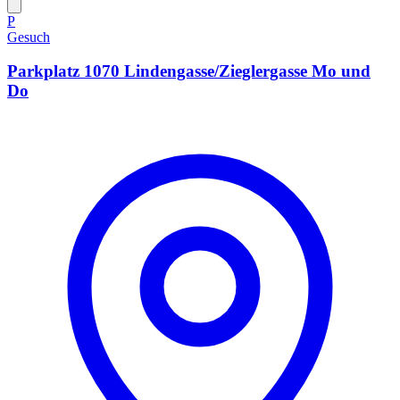
P
Gesuch
Parkplatz 1070 Lindengasse/Zieglergasse Mo und
Do