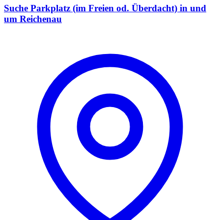
Suche Parkplatz (im Freien od. Überdacht) in und
um Reichenau