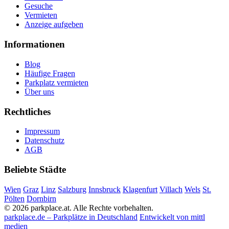
Gesuche
Vermieten
Anzeige aufgeben
Informationen
Blog
Häufige Fragen
Parkplatz vermieten
Über uns
Rechtliches
Impressum
Datenschutz
AGB
Beliebte Städte
Wien
Graz
Linz
Salzburg
Innsbruck
Klagenfurt
Villach
Wels
St.
Pölten
Dornbirn
© 2026 parkplace.at. Alle Rechte vorbehalten.
parkplace.de – Parkplätze in Deutschland
Entwickelt von mittl
medien