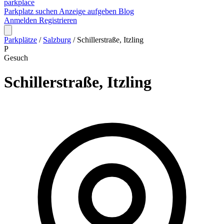
park
place
Parkplatz suchen
Anzeige aufgeben
Blog
Anmelden
Registrieren
Parkplätze
/
Salzburg
/
Schillerstraße, Itzling
P
Gesuch
Schillerstraße, Itzling