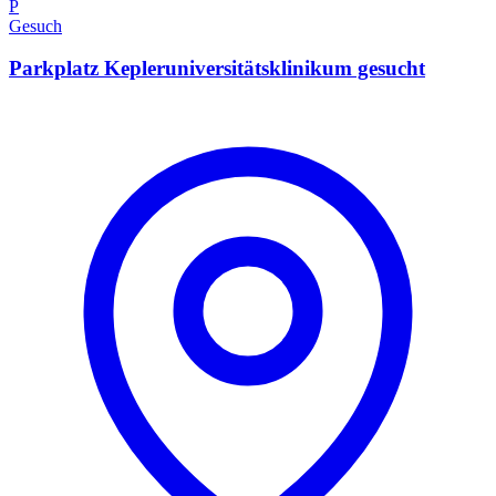
P
Gesuch
Parkplatz Kepleruniversitätsklinikum gesucht