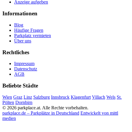
Anzeige aufgeben
Informationen
Blog
Häufige Fragen
Parkplatz vermieten
Über uns
Rechtliches
Impressum
Datenschutz
AGB
Beliebte Städte
Wien
Graz
Linz
Salzburg
Innsbruck
Klagenfurt
Villach
Wels
St.
Pölten
Dornbirn
© 2026 parkplace.at. Alle Rechte vorbehalten.
parkplace.de – Parkplätze in Deutschland
Entwickelt von mittl
medien