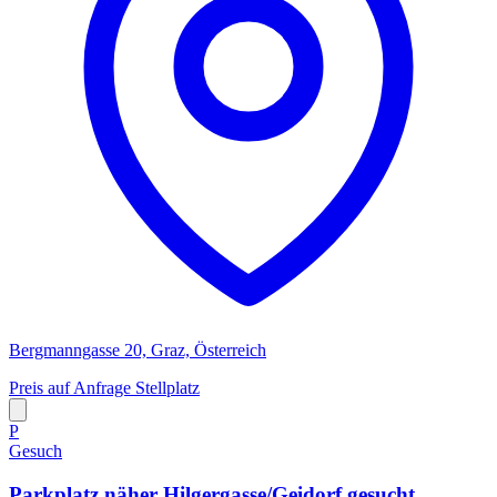
Bergmanngasse 20, Graz, Österreich
Preis auf Anfrage
Stellplatz
P
Gesuch
Parkplatz näher Hilgergasse/Geidorf gesucht