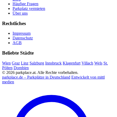
Häufige Fragen
Parkplatz vermieten
Über uns
Rechtliches
Impressum
Datenschutz
AGB
Beliebte Städte
Wien
Graz
Linz
Salzburg
Innsbruck
Klagenfurt
Villach
Wels
St.
Pölten
Dornbirn
© 2026 parkplace.at. Alle Rechte vorbehalten.
parkplace.de – Parkplätze in Deutschland
Entwickelt von mittl
medien