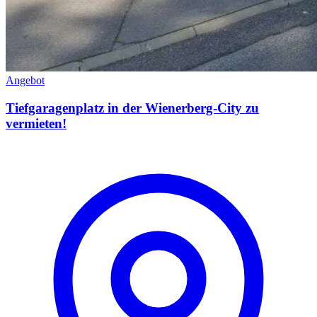
Angebot
Tiefgaragenplatz in der Wienerberg-City zu
vermieten!