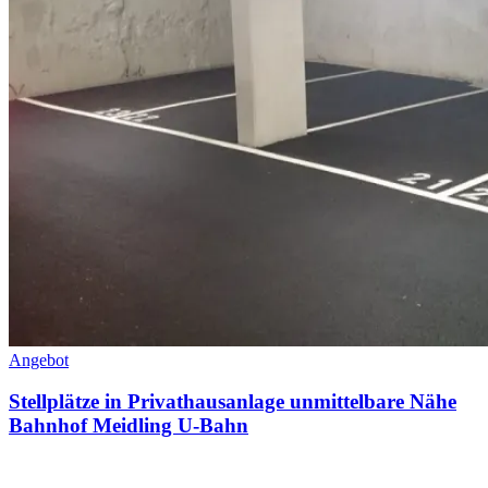
Angebot
Stellplätze in Privathausanlage unmittelbare Nähe
Bahnhof Meidling U-Bahn