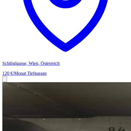
Schlöglgasse, Wien, Österreich
120 €/Monat
Tiefgarage