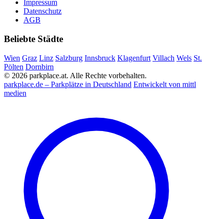
Impressum
Datenschutz
AGB
Beliebte Städte
Wien
Graz
Linz
Salzburg
Innsbruck
Klagenfurt
Villach
Wels
St.
Pölten
Dornbirn
© 2026 parkplace.at. Alle Rechte vorbehalten.
parkplace.de – Parkplätze in Deutschland
Entwickelt von mittl
medien