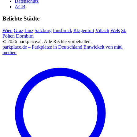
Datenschutz
AGB
Beliebte Städte
Wien
Graz
Linz
Salzburg
Innsbruck
Klagenfurt
Villach
Wels
St.
Pölten
Dornbirn
© 2026 parkplace.at. Alle Rechte vorbehalten.
parkplace.de – Parkplätze in Deutschland
Entwickelt von mittl
medien