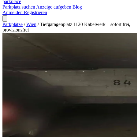
park
place
Parkplatz suchen
Anzeige aufgeben
Blog
Anmelden
Registrieren
Parkplätze
/
Wien
/
Tiefgaragenplatz 1120 Kabelwerk – sofort frei,
provisionsfrei