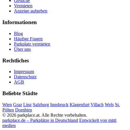
Gesuche
Vermieten
Anzeige aufgeben
Informationen
Blog
Häufige Fragen
Parkplatz vermieten
Über uns
Rechtliches
Impressum
Datenschutz
AGB
Beliebte Städte
Wien
Graz
Linz
Salzburg
Innsbruck
Klagenfurt
Villach
Wels
St.
Pölten
Dornbirn
© 2026 parkplace.at. Alle Rechte vorbehalten.
parkplace.de – Parkplätze in Deutschland
Entwickelt von mittl
medien