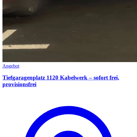
Angebot
Tiefgaragenplatz 1120 Kabelwerk – sofort frei,
provisionsfrei