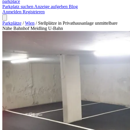
park
place
Parkplatz suchen
Anzeige aufgeben
Blog
Anmelden
Registrieren
Parkplätze
/
Wien
/
Stellplätze in Privathausanlage unmittelbare
Nähe Bahnhof Meidling U-Bahn