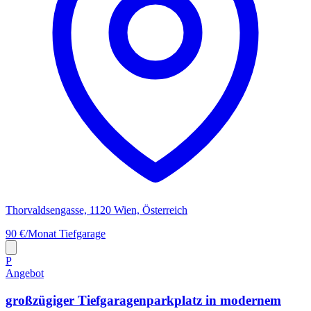
Thorvaldsengasse, 1120 Wien, Österreich
90 €/Monat
Tiefgarage
P
Angebot
großzügiger Tiefgaragenparkplatz in modernem