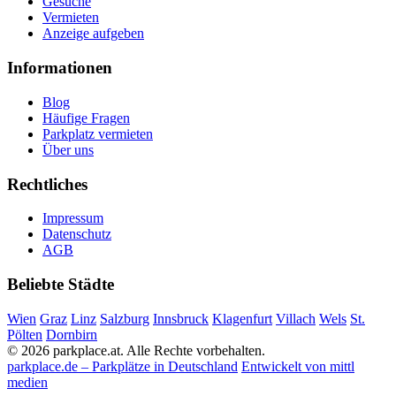
Gesuche
Vermieten
Anzeige aufgeben
Informationen
Blog
Häufige Fragen
Parkplatz vermieten
Über uns
Rechtliches
Impressum
Datenschutz
AGB
Beliebte Städte
Wien
Graz
Linz
Salzburg
Innsbruck
Klagenfurt
Villach
Wels
St.
Pölten
Dornbirn
© 2026 parkplace.at. Alle Rechte vorbehalten.
parkplace.de – Parkplätze in Deutschland
Entwickelt von mittl
medien