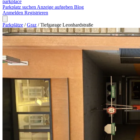
park
place
Parkplatz suchen
Anzeige aufgeben
Blog
Anmelden
Registrieren
Parkplätze
/
Graz
/
Tiefgarage Leonhardstraße