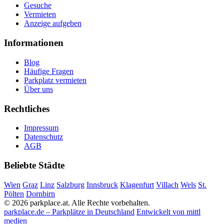
Gesuche
Vermieten
Anzeige aufgeben
Informationen
Blog
Häufige Fragen
Parkplatz vermieten
Über uns
Rechtliches
Impressum
Datenschutz
AGB
Beliebte Städte
Wien
Graz
Linz
Salzburg
Innsbruck
Klagenfurt
Villach
Wels
St.
Pölten
Dornbirn
© 2026 parkplace.at. Alle Rechte vorbehalten.
parkplace.de – Parkplätze in Deutschland
Entwickelt von mittl
medien