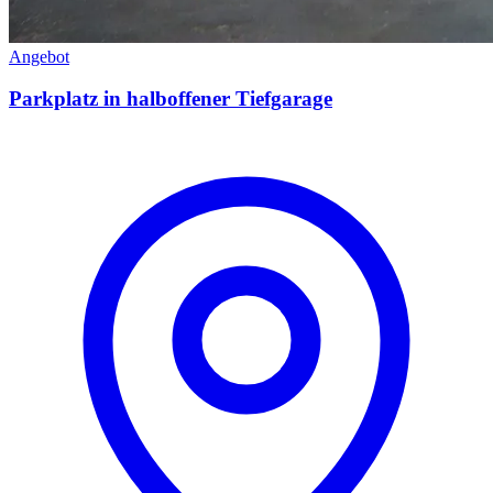
Angebot
Parkplatz in halboffener Tiefgarage