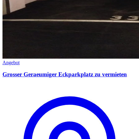
Angebot
Grosser Geraeumiger Eckparkplatz zu vermieten