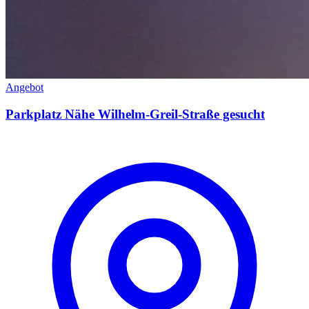
Angebot
Parkplatz Nähe Wilhelm-Greil-Straße gesucht