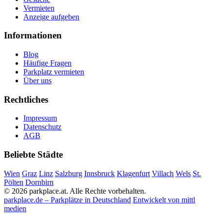
Vermieten
Anzeige aufgeben
Informationen
Blog
Häufige Fragen
Parkplatz vermieten
Über uns
Rechtliches
Impressum
Datenschutz
AGB
Beliebte Städte
Wien
Graz
Linz
Salzburg
Innsbruck
Klagenfurt
Villach
Wels
St.
Pölten
Dornbirn
© 2026 parkplace.at. Alle Rechte vorbehalten.
parkplace.de – Parkplätze in Deutschland
Entwickelt von mittl
medien