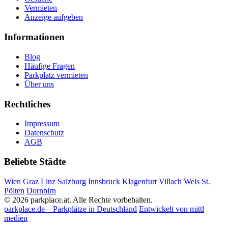
Vermieten
Anzeige aufgeben
Informationen
Blog
Häufige Fragen
Parkplatz vermieten
Über uns
Rechtliches
Impressum
Datenschutz
AGB
Beliebte Städte
Wien
Graz
Linz
Salzburg
Innsbruck
Klagenfurt
Villach
Wels
St.
Pölten
Dornbirn
© 2026 parkplace.at. Alle Rechte vorbehalten.
parkplace.de – Parkplätze in Deutschland
Entwickelt von mittl
medien