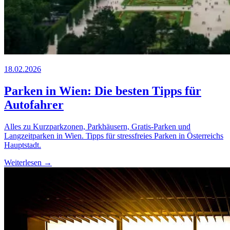
18.02.2026
Parken in Wien: Die besten Tipps für
Autofahrer
Alles zu Kurzparkzonen, Parkhäusern, Gratis-Parken und
Langzeitparken in Wien. Tipps für stressfreies Parken in Österreichs
Hauptstadt.
Weiterlesen →