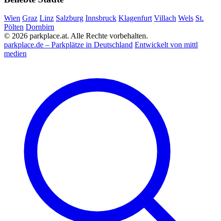
Wien
Graz
Linz
Salzburg
Innsbruck
Klagenfurt
Villach
Wels
St.
Pölten
Dornbirn
© 2026 parkplace.at. Alle Rechte vorbehalten.
parkplace.de – Parkplätze in Deutschland
Entwickelt von mittl
medien