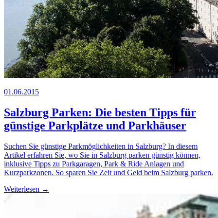
01.06.2015
Salzburg Parken: Die besten Tipps für
günstige Parkplätze und Parkhäuser
Suchen Sie günstige Parkmöglichkeiten in Salzburg? In diesem
Artikel erfahren Sie, wo Sie in Salzburg parken günstig können,
inklusive Tipps zu Parkgaragen, Park & Ride Anlagen und
Kurzparkzonen. So sparen Sie Zeit und Geld beim Salzburg parken.
Weiterlesen →