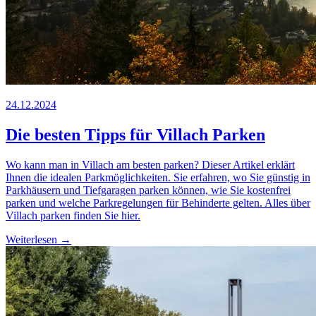
24.12.2024
Die besten Tipps für Villach Parken
Wo kann man in Villach am besten parken? Dieser Artikel erklärt
Ihnen die idealen Parkmöglichkeiten. Sie erfahren, wo Sie günstig in
Parkhäusern und Tiefgaragen parken können, wie Sie kostenfrei
parken und welche Parkregelungen für Behinderte gelten. Alles über
Villach parken finden Sie hier.
Weiterlesen →