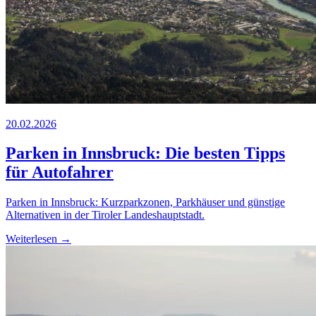
20.02.2026
Parken in Innsbruck: Die besten Tipps
für Autofahrer
Parken in Innsbruck: Kurzparkzonen, Parkhäuser und günstige
Alternativen in der Tiroler Landeshauptstadt.
Weiterlesen →