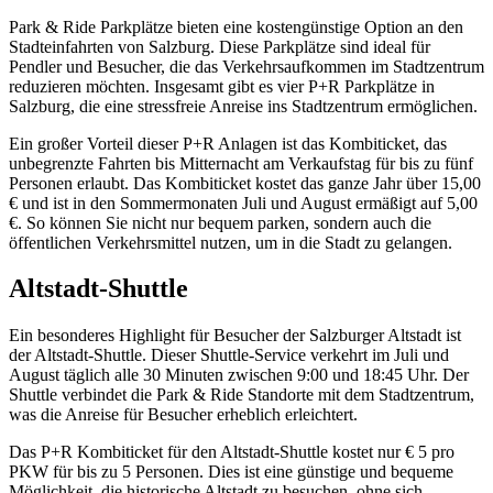
Park & Ride Parkplätze bieten eine kostengünstige Option an den
Stadteinfahrten von Salzburg. Diese Parkplätze sind ideal für
Pendler und Besucher, die das Verkehrsaufkommen im Stadtzentrum
reduzieren möchten. Insgesamt gibt es vier P+R Parkplätze in
Salzburg, die eine stressfreie Anreise ins Stadtzentrum ermöglichen.
Ein großer Vorteil dieser P+R Anlagen ist das Kombiticket, das
unbegrenzte Fahrten bis Mitternacht am Verkaufstag für bis zu fünf
Personen erlaubt. Das Kombiticket kostet das ganze Jahr über 15,00
€ und ist in den Sommermonaten Juli und August ermäßigt auf 5,00
€. So können Sie nicht nur bequem parken, sondern auch die
öffentlichen Verkehrsmittel nutzen, um in die Stadt zu gelangen.
Altstadt-Shuttle
Ein besonderes Highlight für Besucher der Salzburger Altstadt ist
der Altstadt-Shuttle. Dieser Shuttle-Service verkehrt im Juli und
August täglich alle 30 Minuten zwischen 9:00 und 18:45 Uhr. Der
Shuttle verbindet die Park & Ride Standorte mit dem Stadtzentrum,
was die Anreise für Besucher erheblich erleichtert.
Das P+R Kombiticket für den Altstadt-Shuttle kostet nur € 5 pro
PKW für bis zu 5 Personen. Dies ist eine günstige und bequeme
Möglichkeit, die historische Altstadt zu besuchen, ohne sich