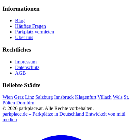
Informationen
Blog
Häufige Fragen
Parkplatz vermieten
Über uns
Rechtliches
Impressum
Datenschutz
AGB
Beliebte Städte
Wien
Graz
Linz
Salzburg
Innsbruck
Klagenfurt
Villach
Wels
St.
Pölten
Dornbirn
© 2026 parkplace.at. Alle Rechte vorbehalten.
parkplace.de – Parkplätze in Deutschland
Entwickelt von mittl
medien