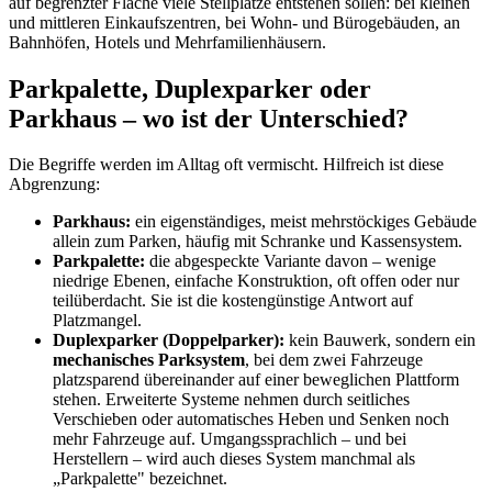
auf begrenzter Fläche viele Stellplätze entstehen sollen: bei kleinen
und mittleren Einkaufszentren, bei Wohn- und Bürogebäuden, an
Bahnhöfen, Hotels und Mehrfamilienhäusern.
Parkpalette, Duplexparker oder
Parkhaus – wo ist der Unterschied?
Die Begriffe werden im Alltag oft vermischt. Hilfreich ist diese
Abgrenzung:
Parkhaus:
ein eigenständiges, meist mehrstöckiges Gebäude
allein zum Parken, häufig mit Schranke und Kassensystem.
Parkpalette:
die abgespeckte Variante davon – wenige
niedrige Ebenen, einfache Konstruktion, oft offen oder nur
teilüberdacht. Sie ist die kostengünstige Antwort auf
Platzmangel.
Duplexparker (Doppelparker):
kein Bauwerk, sondern ein
mechanisches Parksystem
, bei dem zwei Fahrzeuge
platzsparend übereinander auf einer beweglichen Plattform
stehen. Erweiterte Systeme nehmen durch seitliches
Verschieben oder automatisches Heben und Senken noch
mehr Fahrzeuge auf. Umgangssprachlich – und bei
Herstellern – wird auch dieses System manchmal als
„Parkpalette" bezeichnet.