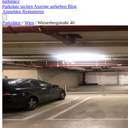
park
place
Parkplatz suchen
Anzeige aufgeben
Blog
Anmelden
Registrieren
Parkplätze
/
Wien
/
Wienerbergstraße 40