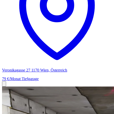
Veronikagasse 27 1170 Wien, Österreich
79 €/Monat
Tiefgarage