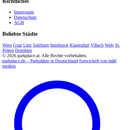
Rechtliches
Impressum
Datenschutz
AGB
Beliebte Städte
Wien
Graz
Linz
Salzburg
Innsbruck
Klagenfurt
Villach
Wels
St.
Pölten
Dornbirn
© 2026 parkplace.at. Alle Rechte vorbehalten.
parkplace.de – Parkplätze in Deutschland
Entwickelt von mittl
medien