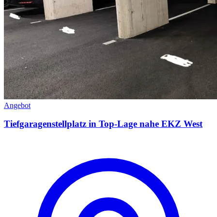
Angebot
Tiefgaragenstellplatz in Top-Lage nahe EKZ West