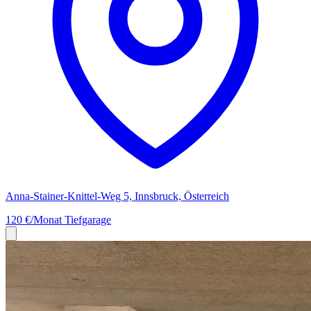
Anna-Stainer-Knittel-Weg 5, Innsbruck, Österreich
120 €/Monat
Tiefgarage