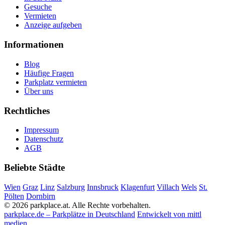
Gesuche
Vermieten
Anzeige aufgeben
Informationen
Blog
Häufige Fragen
Parkplatz vermieten
Über uns
Rechtliches
Impressum
Datenschutz
AGB
Beliebte Städte
Wien
Graz
Linz
Salzburg
Innsbruck
Klagenfurt
Villach
Wels
St.
Pölten
Dornbirn
© 2026 parkplace.at. Alle Rechte vorbehalten.
parkplace.de – Parkplätze in Deutschland
Entwickelt von mittl
medien