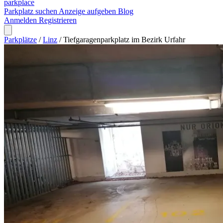
park
place
Parkplatz suchen
Anzeige aufgeben
Blog
Anmelden
Registrieren
Parkplätze
/
Linz
/
Tiefgaragenparkplatz im Bezirk Urfahr