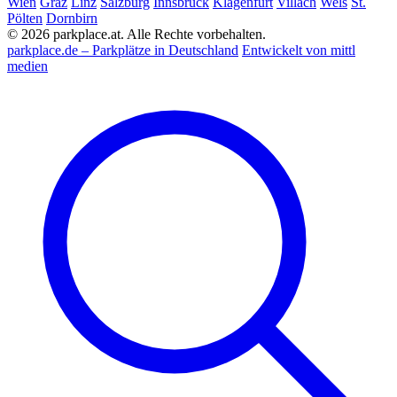
Wien
Graz
Linz
Salzburg
Innsbruck
Klagenfurt
Villach
Wels
St.
Pölten
Dornbirn
© 2026 parkplace.at. Alle Rechte vorbehalten.
parkplace.de – Parkplätze in Deutschland
Entwickelt von mittl
medien