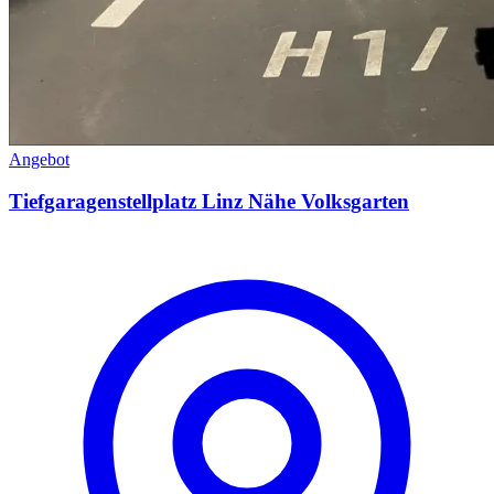
Angebot
Tiefgaragenstellplatz Linz Nähe Volksgarten