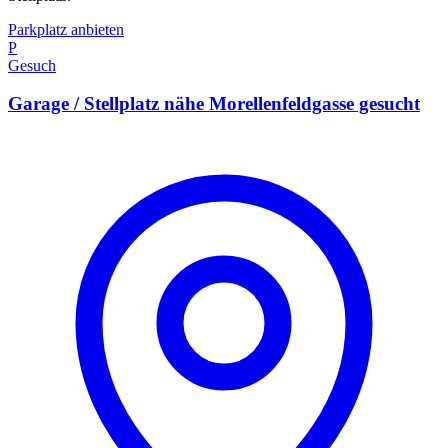
Parkplatz anbieten
P
Gesuch
Garage / Stellplatz nähe Morellenfeldgasse gesucht