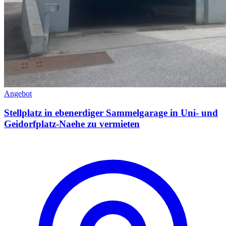
Angebot
Stellplatz in ebenerdiger Sammelgarage in Uni- und
Geidorfplatz-Naehe zu vermieten