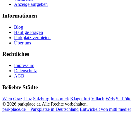
Anzeige aufgeben
Informationen
Blog
Häufige Fragen
Parkplatz vermieten
Über uns
Rechtliches
Impressum
Datenschutz
AGB
Beliebte Städte
Wien
Graz
Linz
Salzburg
Innsbruck
Klagenfurt
Villach
Wels
St. Pölt
© 2026 parkplace.at. Alle Rechte vorbehalten.
parkplace.de – Parkplätze in Deutschland
Entwickelt von mittl medie