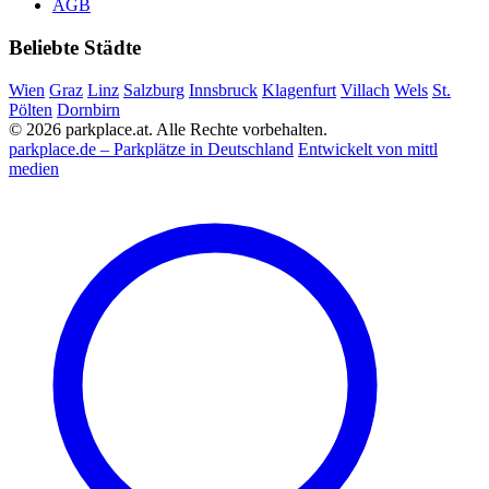
AGB
Beliebte Städte
Wien
Graz
Linz
Salzburg
Innsbruck
Klagenfurt
Villach
Wels
St.
Pölten
Dornbirn
© 2026 parkplace.at. Alle Rechte vorbehalten.
parkplace.de – Parkplätze in Deutschland
Entwickelt von mittl
medien