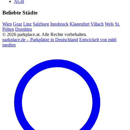
AGB
Beliebte Städte
Wien
Graz
Linz
Salzburg
Innsbruck
Klagenfurt
Villach
Wels
St.
Pölten
Dornbirn
© 2026 parkplace.at. Alle Rechte vorbehalten.
parkplace.de – Parkplätze in Deutschland
Entwickelt von mittl
medien