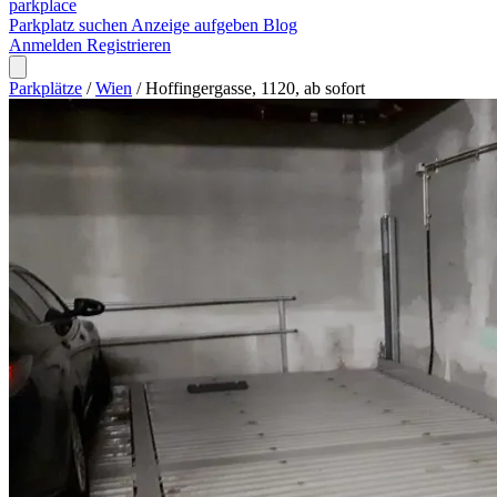
park
place
Parkplatz suchen
Anzeige aufgeben
Blog
Anmelden
Registrieren
Parkplätze
/
Wien
/
Hoffingergasse, 1120, ab sofort