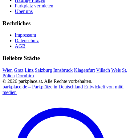
Häufige Fragen
Parkplatz vermieten
Über uns
Rechtliches
Impressum
Datenschutz
AGB
Beliebte Städte
Wien
Graz
Linz
Salzburg
Innsbruck
Klagenfurt
Villach
Wels
St.
Pölten
Dornbirn
© 2026 parkplace.at. Alle Rechte vorbehalten.
parkplace.de – Parkplätze in Deutschland
Entwickelt von mittl
medien